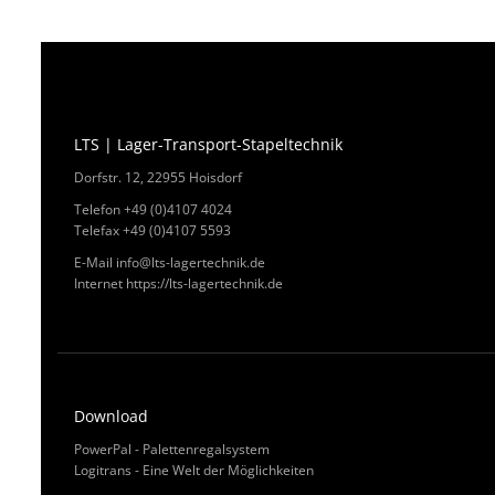
LTS | Lager-Transport-Stapeltechnik
Dorfstr. 12, 22955 Hoisdorf
Telefon +49 (0)4107 4024
Telefax +49 (0)4107 5593
E-Mail
info@lts-lagertechnik.de
Internet
https://lts-lagertechnik.de
Download
PowerPal - Palettenregalsystem
Logitrans - Eine Welt der Möglichkeiten