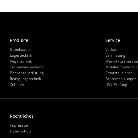
Produkte
Service
Gabelstapler
Verkauf
Lagertechnik
Vermietung
Regaltechnik
Werkstattreparatu
Trennwandsysteme
Mobiler Kundendie
Betriebsausrüstung
Ersatzteildienst
Reinigungstechnik
Fahrerschulungen
Zubehör
UVV-Prüfung
Rechtliches
Impressum
Datenschutz