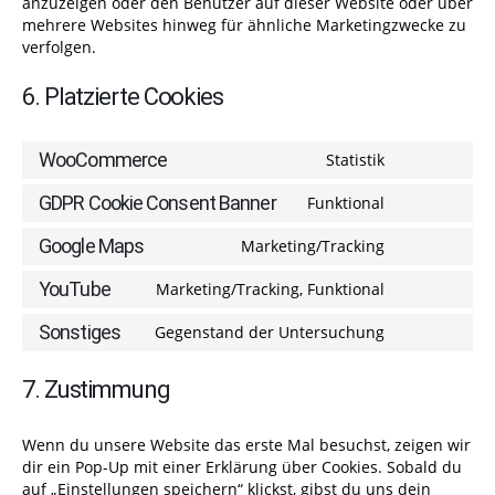
anzuzeigen oder den Benutzer auf dieser Website oder über
mehrere Websites hinweg für ähnliche Marketingzwecke zu
verfolgen.
6. Platzierte Cookies
WooCommerce
Statistik
Consent
to
GDPR Cookie Consent Banner
Funktional
Consent
service
to
woocommer
Google Maps
Marketing/Tracking
Consent
service
to
gdpr-
YouTube
Marketing/Tracking, Funktional
Consent
service
cookie-
to
google-
consent-
Sonstiges
Gegenstand der Untersuchung
Consent
service
maps
banner
to
youtube
7. Zustimmung
service
sonstiges
Wenn du unsere Website das erste Mal besuchst, zeigen wir
dir ein Pop-Up mit einer Erklärung über Cookies. Sobald du
auf „Einstellungen speichern“ klickst, gibst du uns dein